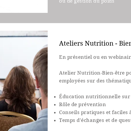
ou de gestion du poids
Ateliers Nutrition - Bie
En
présentiel
ou en webinai
Atelier Nutrition-Bien-être p
employées sur des
thématiq
Éducation nutritionnelle su
Rôle de prévention
Conseils pratiques et faciles
Temps
d'échanges
et de ques