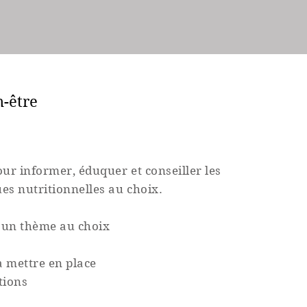
n-être
r
our informer, éduquer et conseiller les
ues
nutritionnelles au choix.
r un thème au choix
 à mettre en place
tions