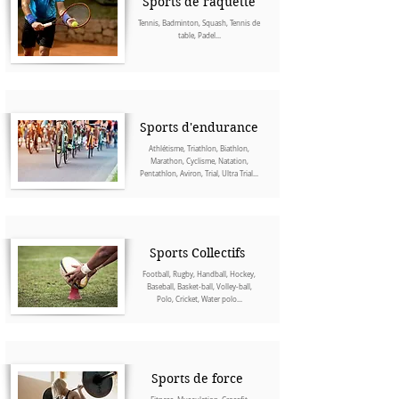
Sports de raquette
Tennis, Badminton, Squash, Tennis de
table, Padel...
Sports d'endurance
Athlétisme, Triathlon, Biathlon,
Marathon, Cyclisme, Natation,
Pentathlon, Aviron, Trial, Ultra Trial...
Sports Collectifs
Football, Rugby, Handball, Hockey,
Baseball, Basket-ball, Volley-ball,
Polo, Cricket, Water polo...
Sports de force