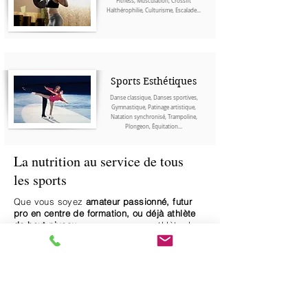
Fitness, Musculation, Crossfit
Halthérophilie, Culturisme, Escalade...
Sports Esthétiques
Danse classique, Danses sportives,
Gymnastique, Patinage artistique,
Natation synchronisé, Trampoline,
Plongeon, Équitation...
La nutrition au service de tous
les sports
Que vous soyez
amateur passionné, futur
pro en centre de formation, ou déjà athlète
de haut niveau
, que vous soyez athlète de
sports collectifs, de raquettes, de sports de
force ou de sports esthétiques, la
nutrition
joue un rôle
fondamental dans votre
performance,
votre
récupération
et votre
longévité sportive
.
Quel que soit votre sport, quel que soit votre