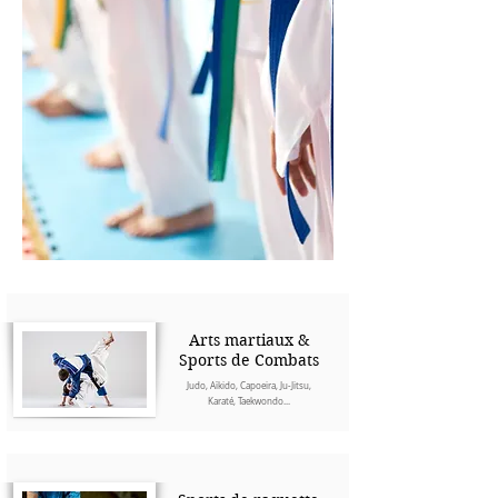
Arts martiaux &
Sports de Combats
Judo, Aïkido, Capoeira, Ju-Jitsu,
Karaté, Taekwondo...